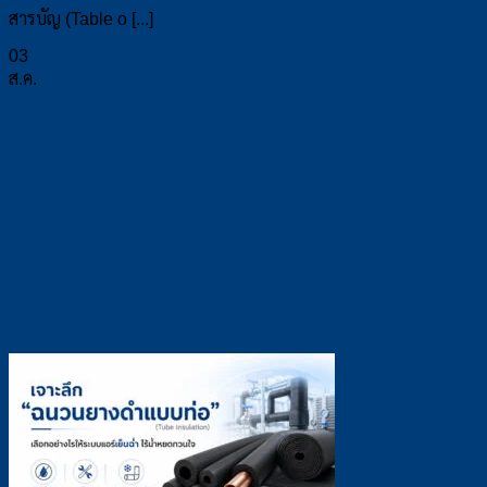
สารบัญ (Table o [...]
03
ส.ค.