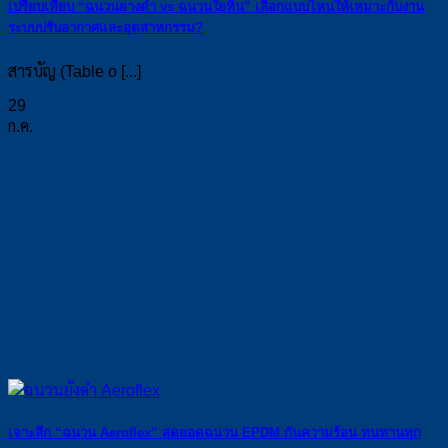
เปรียบเทียบ “ฉนวนยางดำ vs ฉนวนใยหิน” เลือกแบบไหนให้เหมาะกับงาน
ระบบปรับอากาศและอุตสาหกรรม?
สารบัญ (Table o [...]
29
ก.ค.
เจาะลึก “ฉนวน Aeroflex” สุดยอดฉนวน EPDM กันความร้อน ทนทานทุก