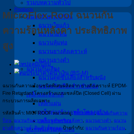
รวมบทความทั่วไป
Products
MicroFlex-Roof ฉนวนกัน
ฉนวนกันความร้อน
ฉนวนใยแก้ว
ความร้อนหลังคา ประสิทธิภาพ
ฉนวนใยหิน
ฉนวนหุ้มท่อ
สูง
ฉนวนยางสังเคราะห์
ฉนวนยางดำ
ฉนวนกันเสียง
ฉนวนดูดซับเสียงสำหรับผนัง
ฉนวนกันเสียงสำหรับผนัง
ฉนวนกันความร้อนชนิดพิเศษผลิตจาก ยางสังเคราะห์ EPDM-
Fire Retardant โครงสร้างแบบเซลล์ปิด (Closed Cell) ผ่าน
เหล็กและสังกะสี
กระบวนการผลิตเฉพาะ
เหล็กแผ่น
เหล็กท่อสร้าง-เหล็กโครงสร้าง
รหัสสินค้า:
MICFROOF
หมวดหมู่:
Microfiber
,
ฉนวนกันความ
เหล็กรูปพรรณ
ร้อน
,
ฉนวนกันความร้อนสำหรับหลังคา
,
ฉนวนยางดำ
,
ฉนวน
ยางสังเคราะห์
,
สินค้าทั้งหมด
ป้ายกำกับ:
ฉนวนกันความร้อน
,
อุปกรณ์เสริม/ตกแต่ง