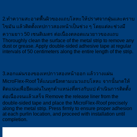
2.ทำความสะอาดพื้นผิวของแถบโลหะให้ปราศจากฝุ่นและคราบ
ไขมัน แล้วติดตั้งเทปกาวสองหน้าเป็นช่วง ๆ โดยแต่ละช่วงมี
ความยาว 50 เซนติเมตร ต่อเนื่องตลอดแนวยาวของแถบ
Thoroughly clean the surface of the metal strip to remove any
dust or grease. Apply double-sided adhesive tape at regular
intervals of 50 centimeters along the entire length of the strip.
3.ลอกแผ่นรองของเทปกาวสองหน้าออก แล้ววางแผ่น
MicroFlex-Roof ให้แนบสนิทตามแนวแถบโลหะ จากนั้นกดให้
ติดแน่นเพื่อยึดแผ่นในทุกตำแหน่งที่ตรงกับแป ดำเนินการติดตั้ง
ต่อเนื่องจนแล้วเสร็จ Remove the release liner from the
double-sided tape and place the MicroFlex-Roof precisely
along the metal strip. Press firmly to ensure proper adhesion
at each purlin location, and proceed with installation until
completion.