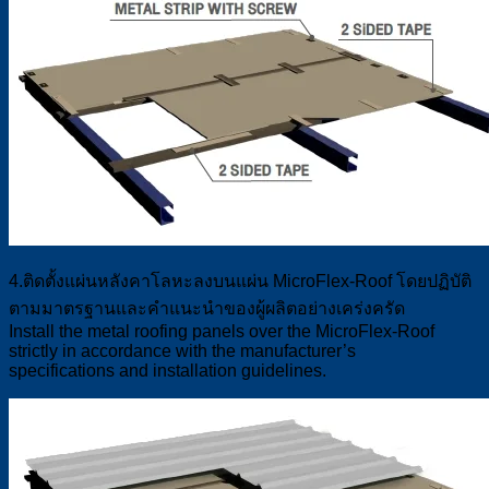
4.ติดตั้งแผ่นหลังคาโลหะลงบนแผ่น MicroFlex-Roof โดยปฏิบัติ
ตามมาตรฐานและคำแนะนำของผู้ผลิตอย่างเคร่งครัด
Install the metal roofing panels over the MicroFlex-Roof
strictly in accordance with the manufacturer’s
specifications and installation guidelines.