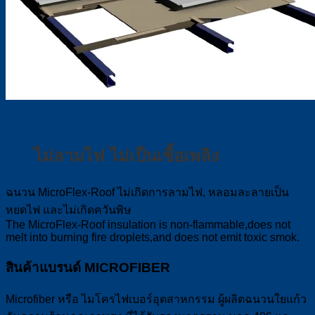
ไม่ลามไฟ ไม่เป็นเชื้อเพลิง
ฉนวน MicroFlex-Roof ไม่เกิดการลามไฟ, หลอมละลายเป็น
หยดไฟ และไม่เกิดควันพิษ
The MicroFlex-Roof insulation is non-flammable,does not
melt into burning fire droplets,and does not emit toxic smok.
สินค้าแบรนด์ MICROFIBER
Microfiber หรือ ไมโครไฟเบอร์อุตสาหกรรม ผู้ผลิตฉนวนใยแก้ว